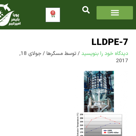
0
سبد
خرید
LLDPE
اه‌ خود را بنویسید
/ توسط
مسگرها
/
جولای 18,
2