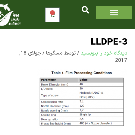
0
سبد
خرید
LLDPE
اه‌ خود را بنویسید
/ توسط
مسگرها
/
جولای 18,
2