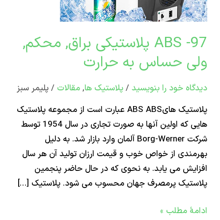
م,
س
97- ABS پلاستیکی براق, محکم,
ی حساس به حرارت
ت
اه‌ خود را بنویسید
/
پلاستیک ها
,
مقالات
/
پلیمر سبز
پلاستیک هایABS ABS عبارت است از مجموعه پلاستیک
هایی که اولین آنها به صورت تجاری در سال 1954 توسط
شرکت Borg-Werner آلمان وارد بازار شد. به دلیل
ندی از خواص خوب و قیمت ارزان تولید آن هر سال
یش می یابد. به نحوی که در حال حاضر پنجمین
تیک پرمصرف جهان محسوب می شود. پلاستیک […]
ۀ مطلب »