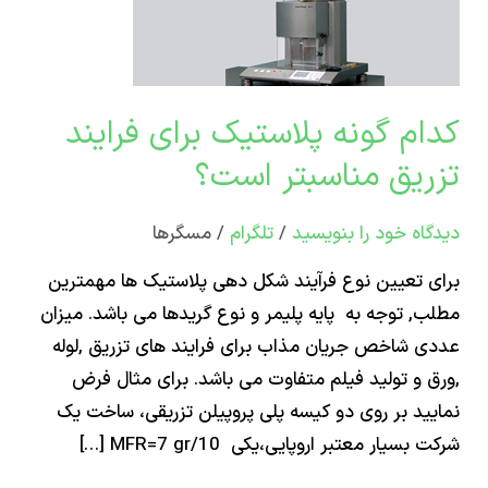
د
ق
بتر
؟
م گونه پلاستیک برای فرایند
ریق مناسبتر است؟
اه‌ خود را بنویسید
/
تلگرام
/
مسگرها
 تعیین نوع فرآیند شکل ­دهی پلاستیک ها مهمترین
, توجه به پایه پلیمر و نوع گریدها می باشد. میزان
 شاخص جریان مذاب برای فرایند های تزریق ,لوله
 و تولید فیلم متفاوت می باشد. برای مثال فرض
ید بر روی دو کیسه پلی­ پروپیلن تزریقی، ساخت یک
سیار معتبر اروپایی،یکی MFR=7 gr/10 […]