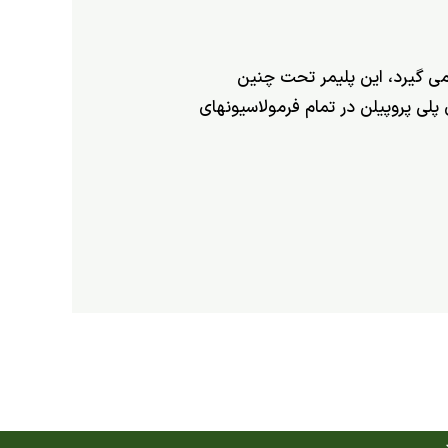
 فرآیند شکل­ دهی پلی­ پروپیلن در گستره حرارتی (220 – 280 ˚C) انجام می­ گیرد، این پلیمر تحت چنین
پلی ­پروپیلن در تمام فرمولاسیون­های