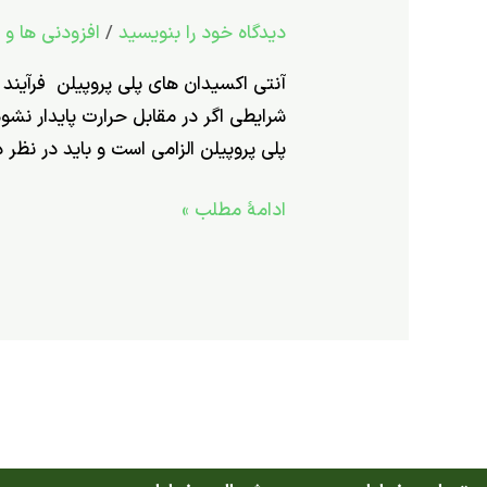
چگونه
دیدگاه‌ خود را بنویسید
/
افزودنی ها و
پلی­
پروپیلن
(PP)
شرایطی اگر در مقابل حرارت پایدار نشود
را
پلی­ پروپیلن الزامی است و باید در نظر
در
مقابل
ادامۀ مطلب »
نور
,حرارت
و
اکسیژن
پایدار
نماییم؟