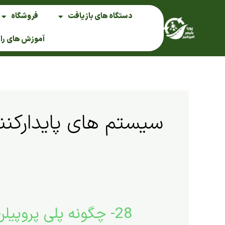
فتن
دستگاه های بازیافت
فروشگاه
ه
حتوا
آموزش های را
سیستم های پایدارکنن
28- چگونه پلی­ پروپیلن (PP) را در مقابل نور ,حرارت و اکسیژن پایدار نماییم؟
28-