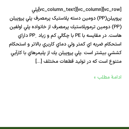
ه
[vc_row][vc_column][vc_column_text]پلي
تیک
پروپيلن(PP) دومین دسته پلاستیک پرمصرف پلي پروپيلن
صرف
(PP) دومين ترموپلاستيك پرمصرف از خانواده پلي اولفين
هاست. در مقايسه با PE با چگالي كم و زياد ͵PP داراي
كام ضربه اي كمتر ولي دماي كاربري بالاتر و استحكام
 بيشتر است .پلي پروپيلن يك از پليمرهاي با كارآيي
ع است كه در توليد قطعات مختلف […]
ۀ مطلب »