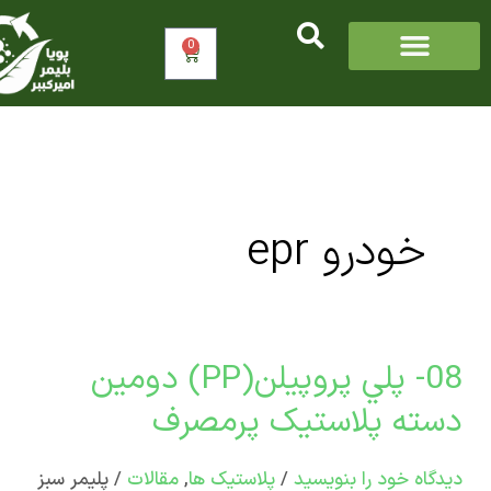
0
سبد
خرید
خودرو epr
08- پلي پروپيلن(PP) دومین
ته پلاستیک پرمصرف
پروپيلن(PP)
ین
اه‌ خود را بنویسید
/
پلاستیک ها
,
مقالات
/
پلیمر سبز