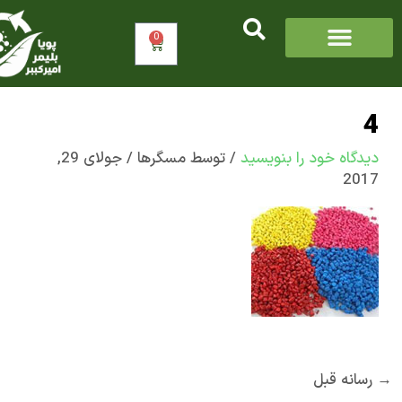
0
سبد
خرید
اه‌ خود را بنویسید
/ توسط
مسگرها
/
جولای 29,
2
ه قبل