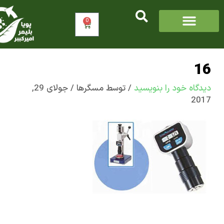
0
سبد
خرید
اه‌ خود را بنویسید
/ توسط
مسگرها
/
جولای 29,
2