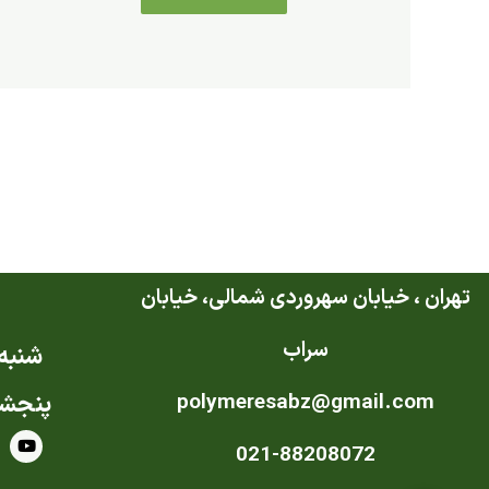
تهران ، خیابان سهروردی شمالی، خیابان
سراب
شنبه ت
polymeresabz@gmail.com
پنجشن
Y
021-88208072
o
u
t