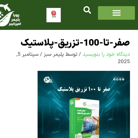
0
سبد
خرید
100-تزریق-پلاستیک
اه‌ خود را بنویسید
/ توسط
پلیمر سبز
/
سپتامبر 5,
2