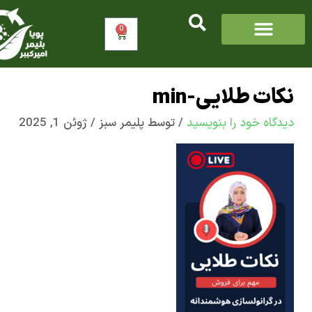
0
سبد
خرید
ت طلایی-min
اه‌ خود را بنویسید
/ توسط
پلیمر سبز
/
ژوئن 1, 2025