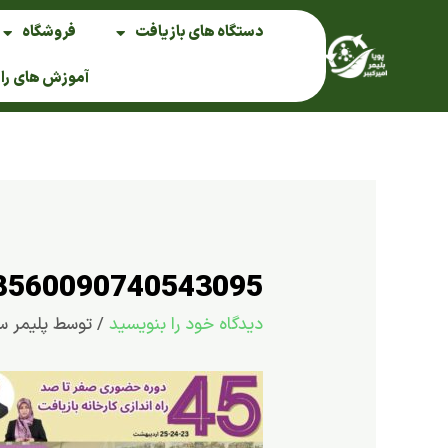
فتن
دستگاه های بازیافت
فروشگاه
ه
حتوا
آموزش های را
8560090740543095
دیدگاه‌ خود را بنویسید
/ توسط
پلیمر س