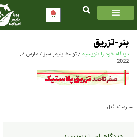
0
سبد
خرید
ر-تزریق
اه‌ خود را بنویسید
/ توسط
پلیمر سبز
/
مارس 7,
2
ه قبل
یدگاهتان را بنویسید