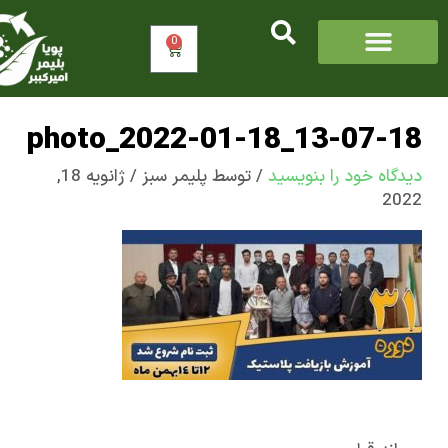
0
سبد
خرید
photo_2022-01-18_13-07-
اه‌ خود را بنویسید
/ توسط
پلیمر سبز
/
ژانویه 18,
2