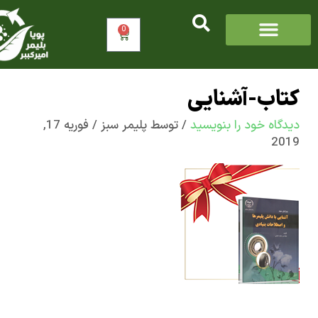
0
سبد
خرید
اب-آشنایی
اه‌ خود را بنویسید
/ توسط
پلیمر سبز
/
فوریه 17,
2