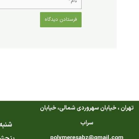
تهران ، خیابان سهروردی شمالی، خیابان
سراب
شنبه ت
polymeresabz@gmail.com
پنجشن