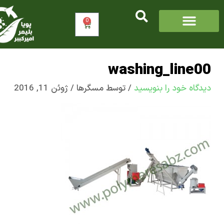
0
سبد
خرید
washing_line
اه‌ خود را بنویسید
/ توسط
مسگرها
/
ژوئن 11, 2016