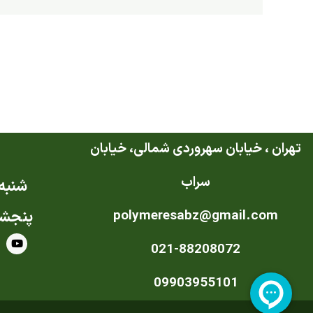
تهران ، خیابان سهروردی شمالی، خیابان
سراب
شنبه ت
polymeresabz@gmail.com
پنجشن
Y
021-88208072
o
u
t
u
09903955101
b
e