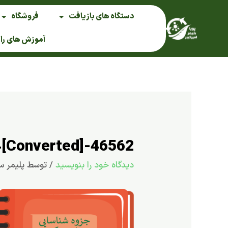
فتن
دستگاه های بازیافت
فروشگاه
ه
حتوا
آموزش های را
46562-[Converted]44
دیدگاه‌ خود را بنویسید
/ توسط
پلیمر س