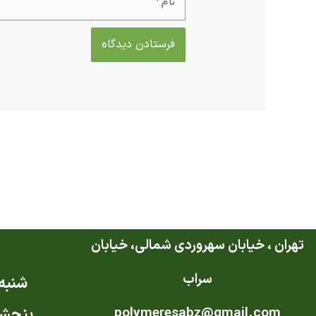
تهران ، خیابان سهروردی شمالی، خیابان
سراب
شنبه ت
polymeresabz@gmail.com
پنجشن