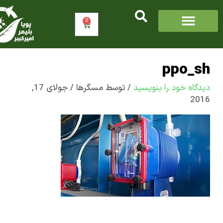
0
سبد
خرید
ppo_
اه‌ خود را بنویسید
/ توسط
مسگرها
/
جولای 17,
2