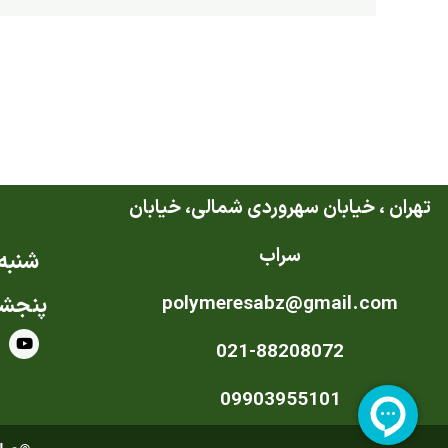
تهران ، خیابان سهروردی شمالی، خیابان
سراب
شنبه ت
polymeresabz@gmail.com
پنجشن
Y
021-88208072
o
u
t
u
09903955101
b
e