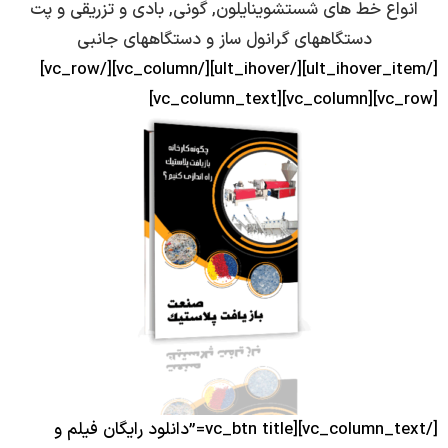
انو
[/ult_ihover_item][/ult_ihover][/vc_column][/vc_row]