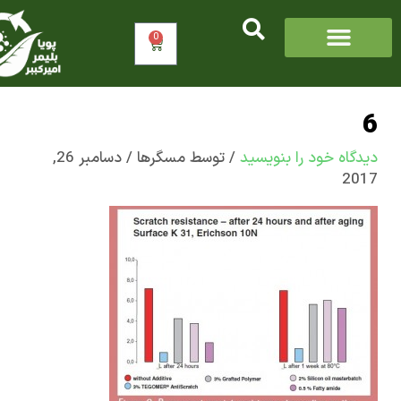
0
سبد
خرید
اه‌ خود را بنویسید
/ توسط
مسگرها
/
دسامبر 26,
2