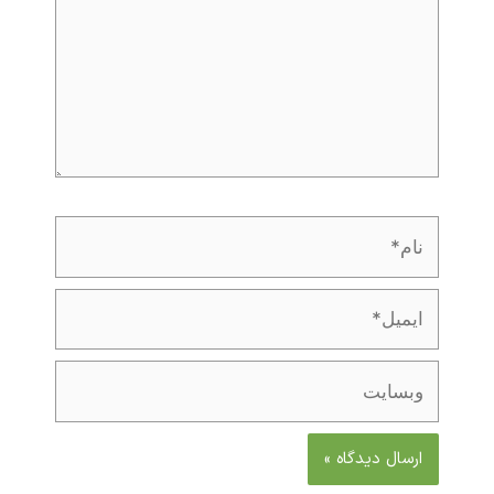
ام*
یمیل*
بسایت