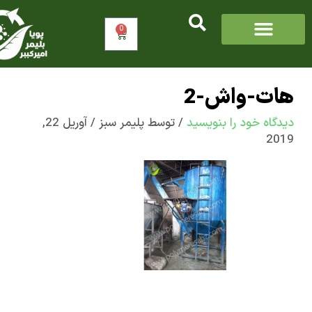
0
سبد
خرید
ت-واش-2
اه‌ خود را بنویسید
/ توسط
پلیمر سبز
/
آوریل 22,
2