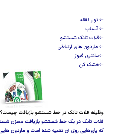
⇐ نوار نقاله
⇐ آسیاب
⇐
فلات تانک شستشو
⇐
ماردون های ارتباطی
⇐
سانتری فیوژ
⇐
خشک کن
وظیفه فلات تانک در خط شستشو بازیافت چیست؟
فلات تانک در یک خط شستشو بازیافت مخزن شس
که پاروهایی روی آن تعبیه شده است و ماردون هایی 