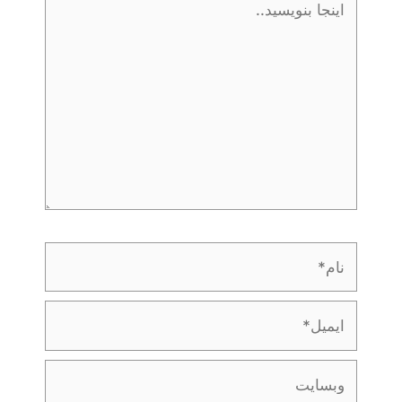
نویسید..
ام*
یمیل*
بسایت