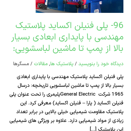
تیک
دسی
96- پلی فنیلن اکساید پلاستیک
اری
دسی با پایداری ابعادی بسیار
دی
ا از پمپ تا ماشین لباسشویی:
ر
اه‌ خود را بنویسید
/
پلاستیک ها
,
مقالات
/
مسگرها
فنیلن اکساید پلاستیک مهندسی با پایداری ابعادی
ر بالا از پمپ تا ماشین لباسشویی تاریخچه: درسال
ین
1965 شرکت General Electricپلیمری را تحت عنوان پلی
شویی:
ن اکساید ( پارا – فنیلن اکساید) معرفی کرد. این
تیک مقاومت شیمیایی خیلی بالایی در برابر تعداد
ی از مواد شیمیایی دارد. علاوه بر ویژگی های شیمیایی
پلاستیک […]