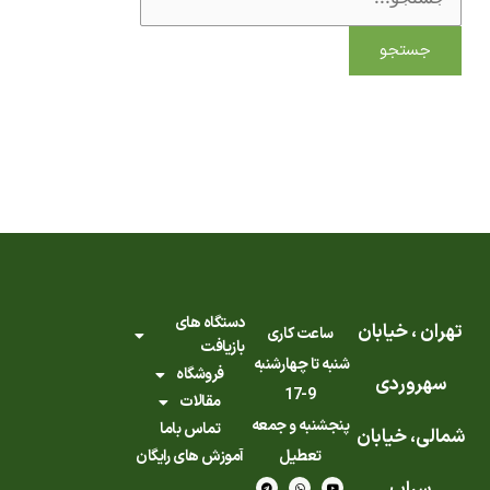
دستگاه های
ن ، خیابان
ساعت کاری
بازیافت
شنبه تا چهارشنبه
فروشگاه
روردی
9-17
مقالات
پنجشنبه و جمعه
تماس باما
ی، خیابان
تعطیل
آموزش های رایگان
T
I
W
L
Y
e
n
h
i
o