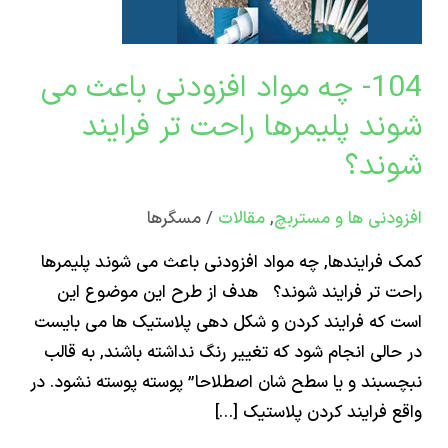
ث
د
104- چه مواد افزودنی باعث می
رها
د پلیمرها راحت تر فرایند
ت
ند؟
د
دنی ها و مستربچ
,
مقالات
/
مسگرها
؟
فرایندها, چه مواد افزودنی باعث می شوند پلیمرها
 تر فرایند شوند؟ هدف از طرح این موضوع این
که فرایند کردن و شکل دهی پلاستیک ها می بایست
الی انجام شود که تغییر رنگ نداشته باشند, به قالب
بند و یا سطح شان اصطلاحا” پوسته پوسته نشود. در
 فرایند کردن پلاستیک […]