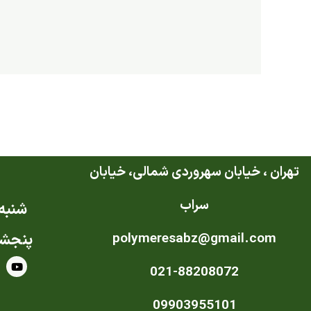
تهران ، خیابان سهروردی شمالی، خیابان
سراب
شنبه ت
polymeresabz@gmail.com
پنجشن
Y
021-88208072
o
u
t
u
09903955101