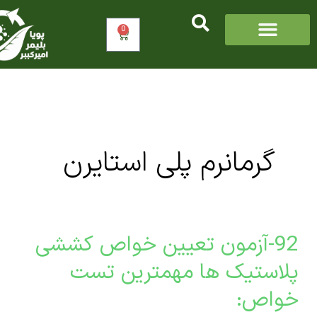
0
سبد
خرید
گرمانرم پلی استایرن
92-آزمون تعیین خواص کششی
ن
استیک ها مهمترین تست
ن
اص:
ص