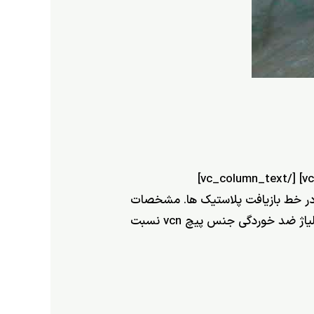
[vc_row][vc_column][vc_column_text]قیمت دستگاه گرانول ساز[/vc_column_text][vc_column_text] [/vc_column_text]
 گرانول در خط بازیافت پلاستیک ها. مشخصات
فنی و قیمت دستگاه گرانول ساز یا خط گرانول ساز انواع پلاستیک: جنس مارپیچ دستگاه گرانول سازی از آلیاژ ضد خوردگی جنس پیچ vcn نسبت