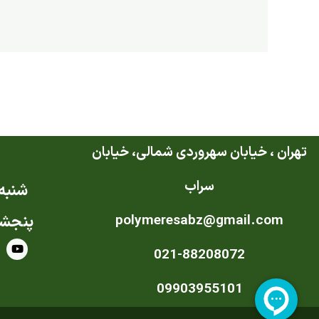
تهران ، خیابان سهروردی شمالی، خیابان
سراب
شنبه ت
polymeresabz@gmail.com
پنجشن
Y
021-88208072
o
u
t
u
09903955101
b
e