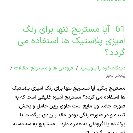
61- آیا مستربچ تنها برای رنگ
یزی پلاستیک ها استفاده می
ربچ
دد؟
اه‌ خود را بنویسید
/
افزودنی ها و مستربچ
,
مقالات
/
ر سبز
ی
بچ رنگی, آیا مستربچ تنها برای رنگ آمیزی پلاستیک
تیک
ستفاده می گردد؟ مستربچ آمیزه غلیظی است که به
 جامد ویا مایع است حاوی رزین حامل و پخش
اده
ه و در صورت رنگی بودن مقدار زیادی پیگمنت یا
نده یا افزودنی به همراه دارد. مستربچ به سه دسته
؟