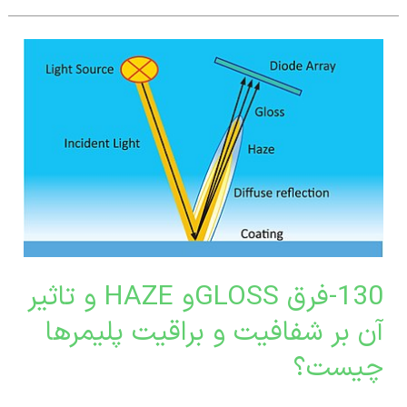
130-
GLOSSو
H
فیت
130-فرق GLOSSو HAZE و تاثیر
بر شفافیت و براقیت پلیمرها
یت
رها
ست؟
ت؟