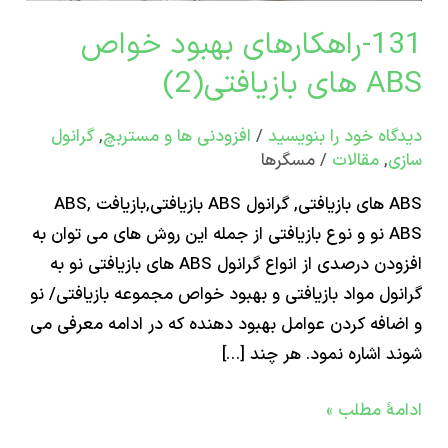
131-راهکارهای بهبود خواص
فتی(2)
ازیافتی(2)
اه‌ خود را بنویسید
/
افزودنی ها و مستربچ
,
گرانول
,
مقالات
/
مسگرها
ABS های بازیافتی, گرانول ABS بازیافتی,بازیافت ABS,
ABS نو و نوع بازیافتی از جمله این روش های می توان به
افزودن درصدی از انواع گرانول ABS های بازیافتی نو به
ول مواد بازیافتی و بهبود خواص مجموعه بازیافتی/ نو
افه کردن عوامل بهبود دهنده که در ادامه معرفی می
 اشاره نمود. هر چند […]
ۀ مطلب »