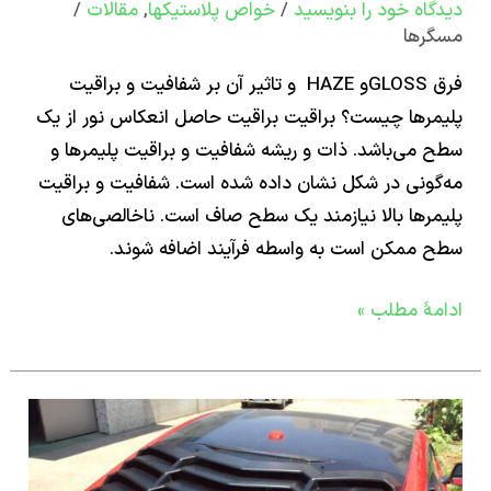
اه‌ خود را بنویسید
/
خواص پلاستیکها
,
مقالات
/
رها
فرق GLOSSو HAZE و تاثیر آن بر شفافیت و براقیت
رها چیست؟ براقیت براقیت حاصل انعکاس نور از یک
می‌باشد. ذات و ریشه شفافیت و براقیت پلیمرها و
ونی در شکل نشان داده شده است. شفافیت و براقیت
رها بالا نیازمند یک سطح صاف است. ناخالصی‌های
ممکن است به واسطه فرآیند اضافه شوند.
ۀ مطلب »
129-
ط