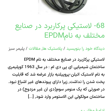
ع
لف
68- لاستیکی پرکاربرد در صنایع
لف به نامEPDM
اه‌ خود را بنویسید
/
پلاستیک ها
,
مقالات
/
پلیمر سبز
لاستیکی پرکاربرد در صنایع مختلف به نام EPDM
ساختمان شیمیایی ای پی دی ام : در سال 1963 کوپلیمری
ام لاستیک اتیلن-پروپیلنبه بازار عرضه شد که قابلیت
شدن را نداشت, زیرا دارای پیوندهای غیر اشباع نبود.
ورتی که یک منومر سوم(دی ان غیر مزدوج) در
مان مولکولی این الاستومر وارد شود, […]
ۀ مطلب »