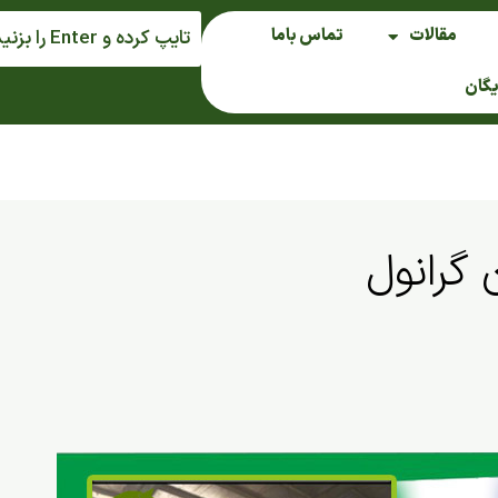
مقالات
تماس باما
یگان
 گرانول