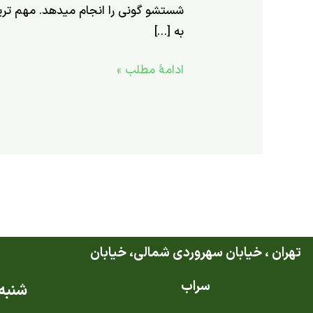
شستشو گونی را انجام میدهد. مهم تری
به […]
ادامۀ مطلب »
تهران ، خیابان سهروردی شمالی، خیابان
سراب
شنبه ت