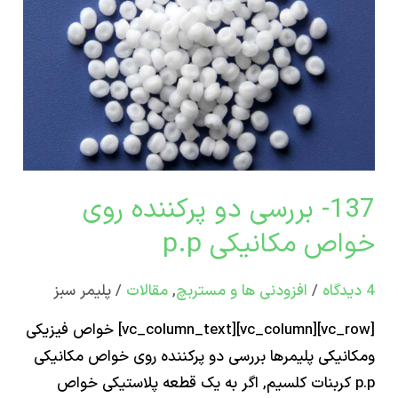
ص
یکی
137- بررسی دو پرکننده روی
ص مکانیکی p.p
/
افزودنی ها و مستربچ
,
مقالات
/
پلیمر سبز
[vc_row][vc_column][vc_column_text] خواص فیزیکی
نیکی پلیمرها بررسی دو پرکننده روی خواص مکانیکی
p. کربنات کلسیم, اگر به یک قطعه پلاستیکی خواص