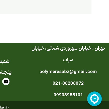
تهران ، خیابان سهروردی شمالی، خیابان
سراب
شنبه ت
polymeresabz@gmail.com
پنجشن
Y
021-88208072
o
u
t
u
09903955101
b
e
«© تمام