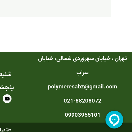
تهران ، خیابان سهروردی شمالی، خیابان
سراب
شنبه ت
polymeresabz@gmail.com
پنجشن
Y
021-88208072
o
u
t
u
09903955101
b
e
«© تمام