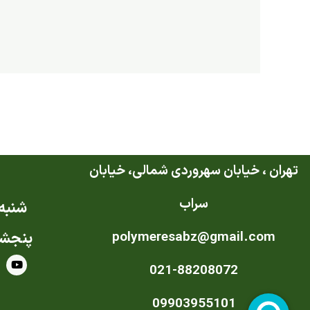
تهران ، خیابان سهروردی شمالی، خیابان
سراب
شنبه ت
polymeresabz@gmail.com
پنجشن
Y
021-88208072
o
u
t
u
09903955101