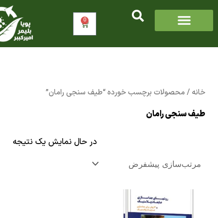
0
سبد
خرید
/ محصولات برچسب خورده “طیف سنجی رامان”
 سنجی رامان
در حال نمایش یک نتیجه