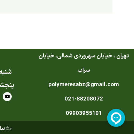
تهران ، خیابان سهروردی شمالی، خیابان
سراب
شنبه ت
polymeresabz@gmail.com
پنجشن
Y
021-88208072
o
u
t
u
09903955101
b
e
«© تمام