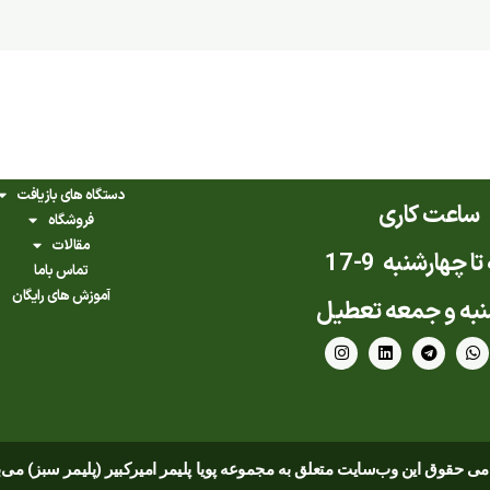
دستگاه های بازیافت
ساعت کاری
فروشگاه
مقالات
ا چهارشنبه 9-17
تماس باما
آموزش های رایگان
به و جمعه تعطیل
I
L
T
W
n
i
e
h
s
n
l
a
t
k
e
t
a
e
g
s
g
d
r
a
r
i
a
p
a
n
m
p
ی حقوق این وب‌سایت متعلق به مجموعه پویا پلیمر امیرکبیر (پلیمر سبز) می‌
m