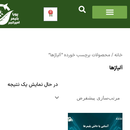
0
سبد
خرید
/ محصولات برچسب خورده “آلیاژها”
ها
در حال نمایش یک نتیجه