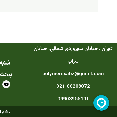
تهران ، خیابان سهروردی شمالی، خیابان
سراب
شنبه ت
polymeresabz@gmail.com
پنجشن
Y
021-88208072
o
u
t
u
09903955101
b
e
«© تمام