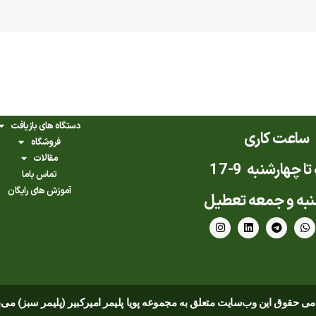
دستگاه های بازیافت
ساعت کاری
فروشگاه
مقالات
ا چهارشنبه 9-17
تماس باما
آموزش های رایگان
به و جمعه تعطیل
I
L
T
W
n
i
e
h
s
n
l
a
t
k
e
t
a
e
g
s
g
d
r
a
r
i
a
p
a
n
m
p
ی حقوق این وب‌سایت متعلق به مجموعه پویا پلیمر امیرکبیر (پلیمر سبز) می‌
m