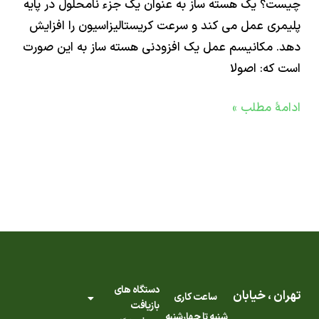
؟ یک هسته ساز به عنوان یک جزء نامحلول در پایه
ری عمل می کند و سرعت کریستالیزاسیون را افزایش
 مکانیسم عمل یک افزودنی هسته ساز به این صورت
که: اصولا
ۀ مطلب »
دستگاه های
ن ، خیابان
ساعت کاری
بازیافت
شنبه تا چهارشنبه