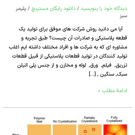
اه‌ خود را بنویسید
/
دانلود رایگان مستربچ
/
پلیمر
ل
می دانید روش شرکت های موفق برای تولید یک
ول
 پلاستیکی و صادرات آن چیست؟ طبق تجربه و
ره ای که به شرکت ها و افراد مختلف داشته ایم اغلب
ات
د کنندگان در تولید قطعات پلاستیکی از قبیل قطعات
ری
ق, فیلم, ورق, لوله و مخازن و از جنس پلی اتیلن
 سنگین , […]
رف
یم؟
ۀ مطلب »
ه