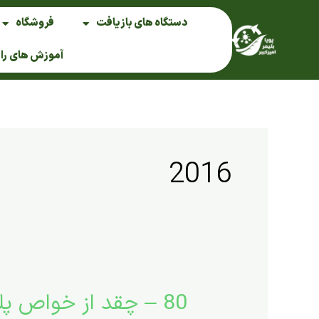
فتن
دستگاه های بازیافت
فروشگاه
ه
حتوا
آموزش های را
2016
80 – چقد از خواص پلی استایرن را می دانید؟
80