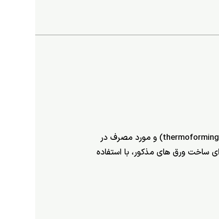
صنعت خودرو استفاده از PET بازیافتی برای تولید انواع ورق های فرآیند شده به روش شکل دهی گرمایی (thermoforming) و مورد مصرف در
نوان مثال، در اتحادیه اروپا، حدود 70% از خوراک PET مورد نیاز برای ساخت ورق های مذکور، با استفاده