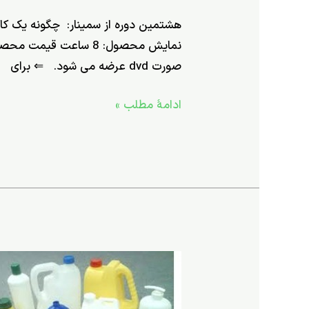
هشتمین دوره از سمینار: چگونه یک کارخا
صورت dvd عرضه می شود. ⇐ برای
ادامۀ مطلب »
77-
مشخصات
و