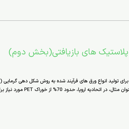
 پلاستیک های بازیافتی(بخش دوم)
صنعت خودرو رو به افزایش است. به ع