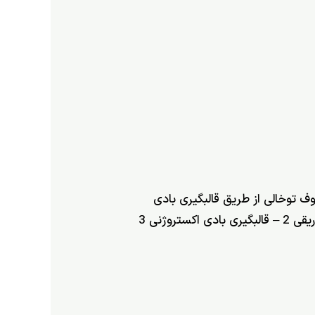
 توخالی از طریق قالبگیری بادی
شکل دهی می شوند. خود فرایند قالبگیری بادی در سه دسته تقسیم بندی می گردد: 1 – قالبگیری بادی تزریقی 2 – قالبگیری بادی اکستروژنی 3