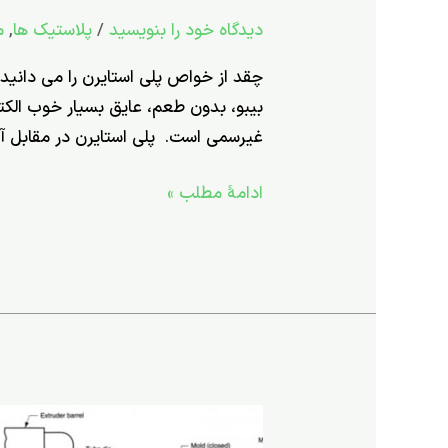
–
دیدگاه‌ خود را بنویسید
/
پلاستیک ها
,
م
چقد
از
چقد از خواص پلی استایرن را می دانید
خواص
بی­بو، بدون طعم، عایق بسیار خوب الكت
پلی
غیرسمی است. پلی ­استایرن در مقابل آب
استایرن
را
ادامۀ مطلب »
می
دانید؟
79-