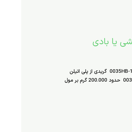
مشخصات و شرایط فرایند پلی اتیلن سنگین 0035 HDPE HB گرید قالب گیری دمشی یا بادی 1- ساختار: 1-0035HB گریدی از پلی اتیلن
سنگین است و دارای زنجیر هایی خطی با شاخه های جانبی کوتاه دو کربنی (کومونومر 1-بوتن) است.0035HB حدود 200.000 گرم بر مول