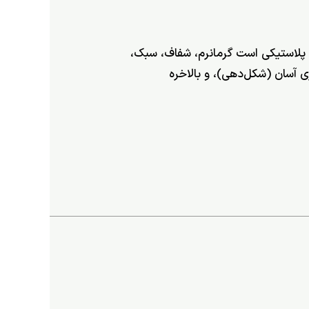
 پلاستیكی است گرمانرم، شفاف، سبک،
ی آسان (شكل‌دهی)، و بالاخره