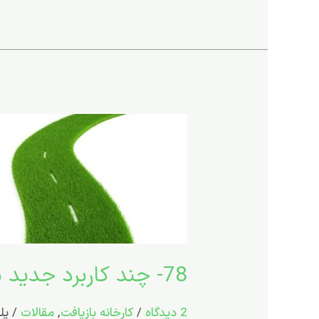
78-
چند
کاربرد
جدید
برای
پلاستیک
های
78- چند کاربرد جدید برای پلاستیک های بازیافتی(بخش اول)
بازیافتی(بخش
اول)
2 دیدگاه
/
کارخانه بازیافت
,
مقالات
/
پل