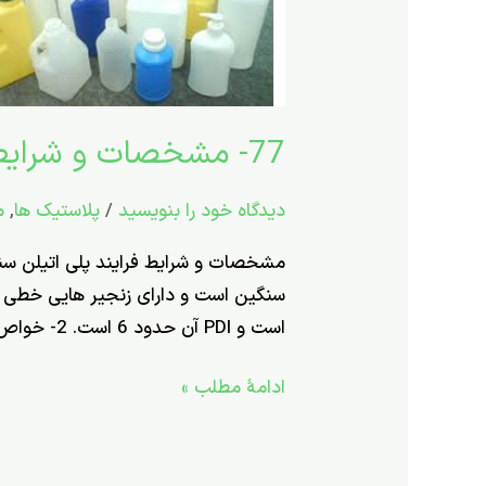
شرایط
فرایند
0035HB
گرید
77- مشخصات و شرایط فرایند 0035HB گرید قالب گیری دمشی یا بادی
قالب
گیری
دیدگاه‌ خود را بنویسید
/
پلاستیک ها
,
م
دمشی
یا
بادی
است و PDI آن حدود 6 است. 2- خواص فیزیکی و
ادامۀ مطلب »