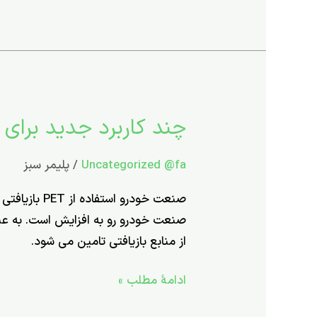
چند کاربرد جدید برای
چند
کاربرد
Uncategorized @fa
/
پلیمر سبز
جدید
برای
پلاستیک
های
از منابع بازیافتی تامین می شود.
بازیافتی(بخش
دوم)
ادامۀ مطلب »