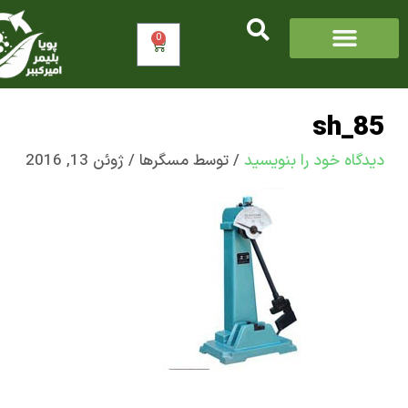
0
سبد
خرید
sh_
اه‌ خود را بنویسید
/ توسط
مسگرها
/
ژوئن 13, 2016