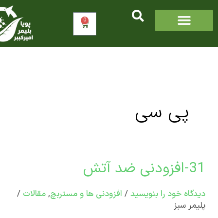
0
سبد
خرید
پی سی
 آتش
دنی
اه‌ خود را بنویسید
/
افزودنی ها و مستربچ
,
مقالات
/
ر سبز