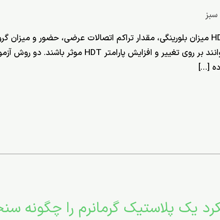
 سبز
عوامل موثر بر HDT عوامل موثر بر HDT میزان بلورینگی، مقدار تراکم اتصالات عرضی، حض
حضور و میزان اتصالات ثانویه [1]، می­توانند بر روی تغیی
ده […]