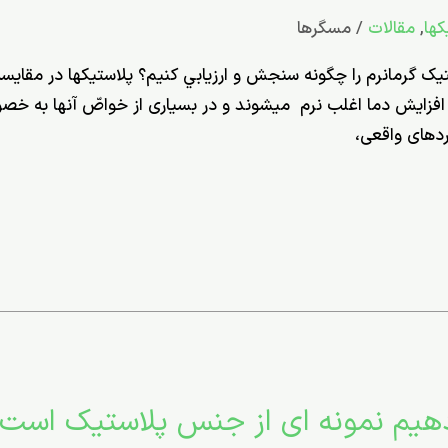
ها
,
مقالات
/
مسگرها
تيک گرمانرم را چگونه سنجش و ارزيابي کنيم؟ پلاستیک­ها در مقایسه
 افزایش دما اغلب نرم می­شوند و در بسیاری از خواصّ آن­ها به­ خصو
ردهای واقعی،