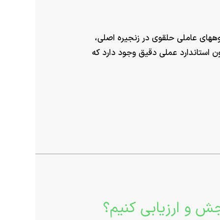
ور و میزان گروه­های عاملی حلقوی در زنجیره اصلی،
ر و افزایش پارامتر HDT موثر باشند. دو روش آزمون استاندارد عملی دقیق وجود دارد كه