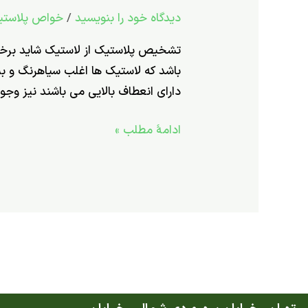
دیدگاه‌ خود را بنویسید
/
خواص پلاستیک
تشخیص
دهیم
تشخیص پلاستیک از لاستیک شاید برخی
نمونه
باشد که لاستیک ها اغلب سیاه­رنگ و بس
­
دارای انعطاف بالایی می باشند نیز وجو
ای
از
ادامۀ مطلب »
جنس
پلاستیک
است
یا
لاستیک
؟