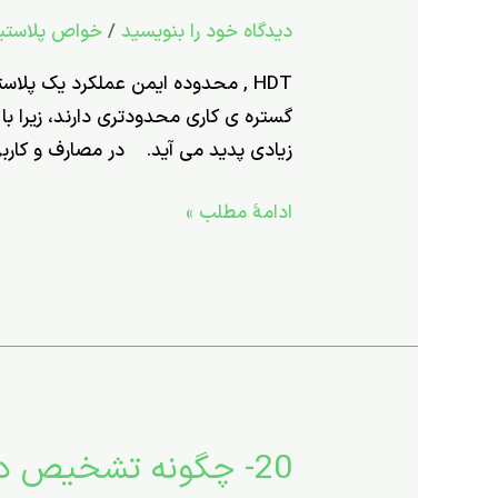
محدوده
دیدگاه‌ خود را بنویسید
/
خواص پلاستیک
ایمن
عملکرد
HDT , محدوده ايمن عملکرد يک پلاس
یک
گستره­ ی کاری محدودتری دارند، زیرا با
پلاستیک
زیادی پدید می ­آید. در مصارف و کارب
گرمانرم
را
ادامۀ مطلب »
چگونه
سنجش
و
ارزیابی
کنیم؟
20- چگونه تشخیص دهیم نمونه ­ای از جنس پلاستیک است یا لاستیک ؟
20-
چگونه